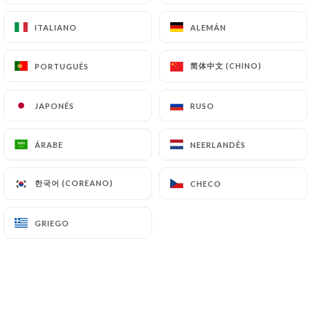
ITALIANO
ITALIANO
ALEMÁN
ALEMÁN
简体中文 (CHINO)
简体中文 (CHINO)
PORTUGUÉS
PORTUGUÉS
JAPONÉS
JAPONÉS
RUSO
RUSO
Le RAVI dans le sixième
ÁRABE
ÁRABE
NEERLANDÉS
NEERLANDÉS
arrondissement
한국어 (COREANO)
한국어 (COREANO)
CHECO
CHECO
Redes:
Gastronomie
GRIEGO
GRIEGO
Article de Gastronomie de Pierre GRISON
sur le restaurant LE RAVI en février 1992
08
Feb