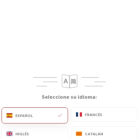
ES
MENÚ
/
INICIO
PRENSA
Prensa
Seleccione su idioma:
Seleccione su idioma:
FRANCÉS
FRANCÉS
ESPAÑOL
ESPAÑOL
INGLÉS
INGLÉS
CATALÁN
CATALÁN