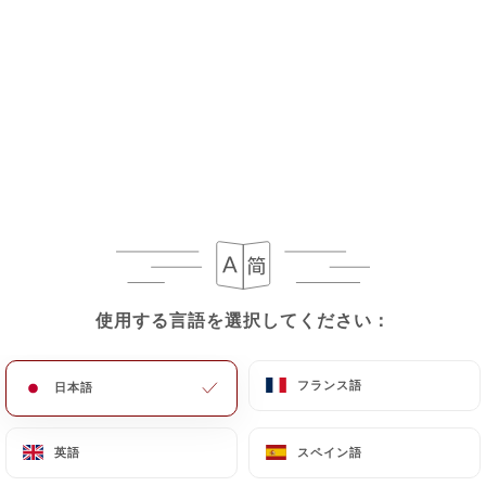
メニュー
JA
/
ホーム
レビュー
レビュー
使用する言語を選択してください：
使用する言語を選択してください：
176 Uniitiのレビュー
フランス語
フランス語
日本語
日本語
4.6 / 5
英語
英語
スペイン語
スペイン語
100%リアル、検証済みレビュー。