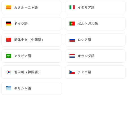
カタルーニャ語
カタルーニャ語
イタリア語
イタリア語
Nora T.の評価
ドイツ語
ドイツ語
ポルトガル語
ポルトガル語
N
5/5
Jolie restaurant propre , ont n as super
简体中文（中国語）
简体中文（中国語）
ロシア語
ロシア語
bien mangé c étaient super bon , service
rapide je recommande ++
アラビア語
アラビア語
オランダ語
オランダ語
18/04/2026
•
09:33
한국어（韓国語）
한국어（韓国語）
チェコ語
チェコ語
Simone R.の評価
S
4/5
ギリシャ語
ギリシャ語
Ce fut un plaisir de retrouver la cuisine
indienne, en dégustant un plat végétarien
à base d'aubergines savoureux. J'ai
cependant une réserve concernant votre
établissement :: pourquoi l'accueil n'y est-