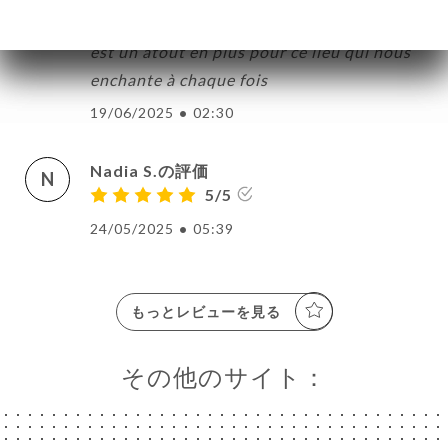
Parfait, la cuisine est raffinée. La terrasse
est un atout en plus pour ce lieu qui nous
enchante à chaque fois
19/06/2025
•
02:30
Nadia S.の評価
N
5/5
24/05/2025
•
05:39
もっとレビューを見る
その他のサイト：