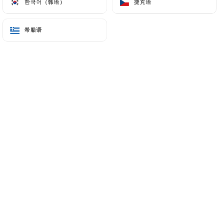
한국어（韩语）
한국어（韩语）
捷克语
捷克语
Tandoori Grill
希腊语
希腊语
Entrées Mixtes