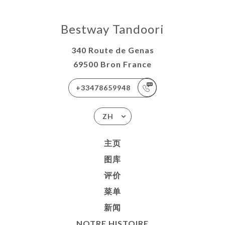
Bestway Tandoori
340 Route de Genas
69500 Bron France
+33478659948
ZH
主页
图库
评价
菜单
新闻
NOTRE HISTOIRE