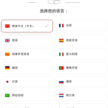
选择您的语言：
选择您的语言：
法语
法语
简体中文（中文）
简体中文（中文）
Poulet Tikka
英语
英语
西班牙语
西班牙语
加泰罗尼亚语
加泰罗尼亚语
意大利语
意大利语
德语
德语
葡萄牙语
葡萄牙语
日语
日语
俄语
俄语
阿拉伯语
阿拉伯语
荷兰语
荷兰语